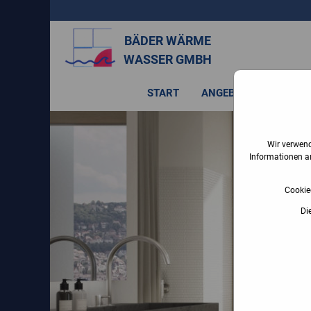
BÄDER WÄRME
WASSER GMBH
START
ANGEBOT
SERVICE
Wir verwen
Informationen an
Cookie
Di