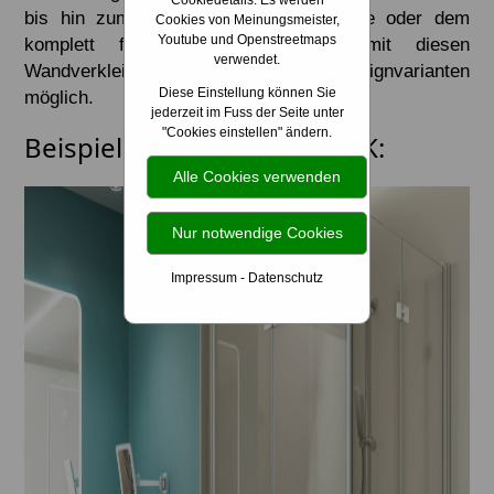
Cookiedetails: Es werden
bis hin zum Spritzschutz in der Küche oder dem
Cookies von Meinungsmeister,
Youtube und Openstreetmaps
komplett fugenlosen Badezimmer, mit diesen
verwendet.
Wandverkleidungen sind ganz neue Designvarianten
Diese Einstellung können Sie
möglich.
jederzeit im Fuss der Seite unter
"Cookies einstellen" ändern.
Beispielbilder der Firma HSK:
Alle Cookies verwenden
Nur notwendige Cookies
Impressum
-
Datenschutz