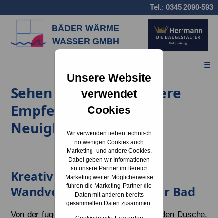
Tel.:
0345 2090-593
BÄDER WÄRME
WASSER GMBH
☰
Unsere Website
Sehen Sie im Blog unsere
verwendet
Empfehlungen und
Cookies
Neuigkeiten
Wir verwenden neben technisch
notwenigen Cookies auch
Marketing- und andere Cookies.
Dabei geben wir Informationen
an unsere Partner im Bereich
Kreativ und fugenlos –
Marketing weiter. Möglicherweise
führen die Marketing-Partner die
Wandverkleidungen für Ihr Bad
Daten mit anderen bereits
gesammelten Daten zusammen.
Von der fugenlosen und leicht zu pflegenden Dusche,