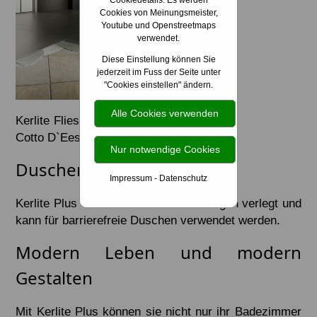
Cookiedetails: Es werden
Cookies von Meinungsmeister,
Youtube und Openstreetmaps
verwendet.
Diese Einstellung können Sie
jederzeit im Fuss der Seite unter
"Cookies einstellen" ändern.
Alle Cookies verwenden
Kerlite Fliesen – Bild:
Cotto D`Eeste
Nur notwendige Cookies
Duschen ohne Fugen
Impressum
-
Datenschutz
Kerlite Plus Glaskeramik wird ohne Fugen verlegt und
kann für barrierefreie Duschen verwendet werden.
Modern Leben und modern
Gestalten
Mit Kerlite Plus können sie nicht nur ihr Badezimmer