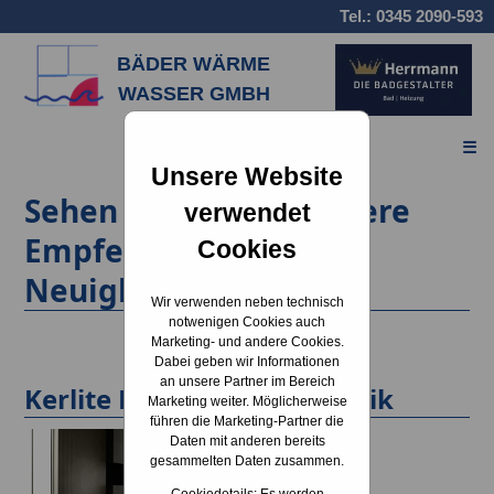
Tel.:
0345 2090-593
BÄDER WÄRME
WASSER GMBH
☰
Unsere Website
Sehen Sie im Blog unsere
verwendet
Empfehlungen und
Cookies
Neuigkeiten
Wir verwenden neben technisch
notwenigen Cookies auch
Marketing- und andere Cookies.
Dabei geben wir Informationen
an unsere Partner im Bereich
Kerlite Plus die Glaskeramik
Marketing weiter. Möglicherweise
führen die Marketing-Partner die
Daten mit anderen bereits
gesammelten Daten zusammen.