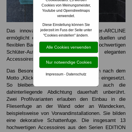
Cookiedetails: Es werden
Cookies von Meinungsmeister,
Youtube und Openstreetmaps
verwendet.
Diese Einstellung können Sie
Das innovative Produktsystem Schlüter-ARCLINE
jederzeit im Fuss der Seite unter
"Cookies einstellen" ändern.
ermöglicht eine ganz neue Art der individuellen und
flexiblen Badgestaltung. Es besteht aus hochwertigen
Alle Cookies verwenden
Schlüter-Aufnahmeprofilen und eleganten
Accessoires aus dem Hause KEUCO.
Nur notwendige Cookies
Das Besondere: Die Accessoires werden nach dem
Impressum
-
Datenschutz
Motto „Klicken statt Bohren“ in die Profile eingesetzt.
So bleiben sowohl die Fliesen als auch die
dahinterliegende Abdichtung dauerhaft unberührt.
Zwei Profilvarianten erlauben den Einbau in die
Fliesenfuge an der Wand oder an Wandecken,
beispielsweise von Vorwandinstallationen. Sie bilden
eine dekorative Schattenfuge. Die insgesamt 13
hochwertigen Accessoires aus den Serien EDITION