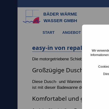
BÄDER WÄRME
WASSER GMBH
START
ANGEBOT
SERVICE
easy-in von repaBAD
Wir verwende
Informationen
Die motorgetriebene Schiebetür öffnet und
Cookied
Großzügige Dusche die zur
Dies
Diese Dusch- und Wannenkombination bie
ist mit dieser Badewanne durchaus möglic
Komfortabel und große Vielf