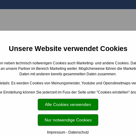
BADAUSSTELLUNG
EMPFEHLUNGEN
ÜBER UNS
Unsere Website verwendet Cookies
n neben technisch notwenigen Cookies auch Marketing- und andere Cookies. Da
 an unsere Partner im Bereich Marketing weiter. Möglicherweise führen die Marketi
 schließt sich automatisch.
Daten mit anderen bereits gesammelten Daten zusammen.
etails: Es werden Cookies von Meinungsmeister, Youtube und Openstreetmaps ve
 Wanne umfunktioniert werden kann
e Einstellung können Sie jederzeit im Fuss der Seite unter "Cookies einstellen" än
tet viel Platz und viel Bewegungsfreiheit beim Duschen, 
Alle Cookies verwenden
h.
Nur notwendige Cookies
alt
Impressum
-
Datenschutz